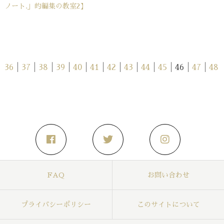
ノート.」的編集の教室2】
36
│
37
│
38
│
39
│
40
│
41
│
42
│
43
│
44
│
45
│
46
│
47
│
48
FAQ
お問い合わせ
プライバシーポリシー
このサイトについて