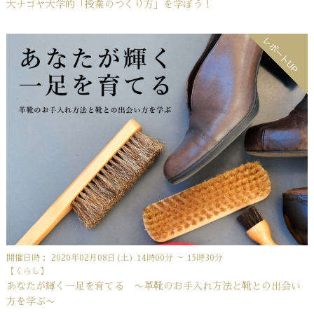
大ナゴヤ大学的「授業のつくり方」を学ぼう！
レポートUP
開催日時： 2020年02月08日(土) 14時00分 ～ 15時30分
【くらし】
あなたが輝く一足を育てる 〜革靴のお手入れ方法と靴との出会い
方を学ぶ〜