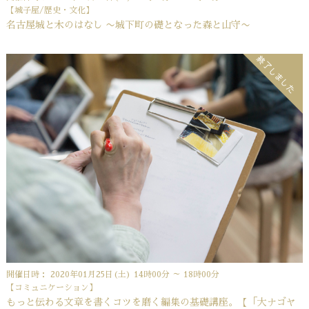
【城子屋/歴史・文化】
名古屋城と木のはなし 〜城下町の礎となった森と山守〜
終了しました
開催日時： 2020年01月25日(土) 14時00分 ～ 18時00分
【コミュニケーション】
もっと伝わる文章を書くコツを磨く編集の基礎講座。【「大ナゴヤ