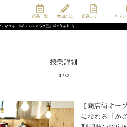
授業一覧
参加方法
授業レポート
キャン
フになれる「かさでらのまち食堂」ができるまで。
授業詳細
CLASS
【商店街オー
になれる「か
開催日時：2019年06