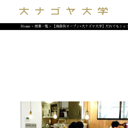
Home
>
授業一覧
>
【商店街オープン×大ナゴヤ大学】だれでもシェ