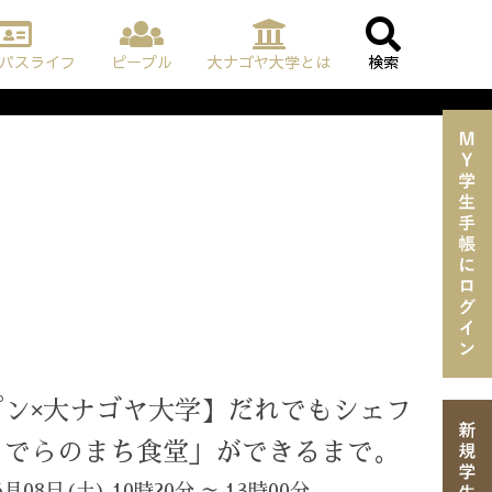
パスライフ
ピープル
大ナゴヤ大学とは
検索
プン×大ナゴヤ大学】だれでもシェフ
さでらのまち食堂」ができるまで。
月08日(土) 10時20分 ～ 13時00分