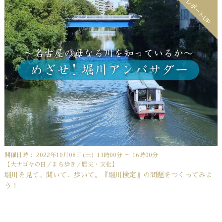
レポートUP
開催日時： 2022年10月08日(土) 13時00分 ～ 16時00分
【大ナゴヤの日／まち歩き／歴史・文化】
堀川を見て、聞いて、歩いて。『堀川検定』の問題をつくってみよ
う！