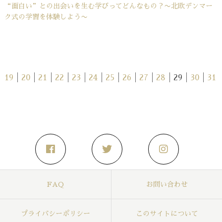
“面白い”との出会いを生む学びってどんなもの？〜北欧デンマー
ク式の学習を体験しよう〜
19
│
20
│
21
│
22
│
23
│
24
│
25
│
26
│
27
│
28
│
29
│
30
│
31
FAQ
お問い合わせ
プライバシーポリシー
このサイトについて