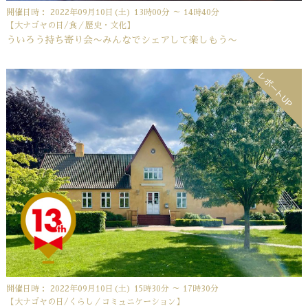
開催日時： 2022年09月10日(土) 13時00分 ～ 14時40分
【大ナゴヤの日/食／歴史・文化】
ういろう持ち寄り会〜みんなでシェアして楽しもう〜
レポートUP
開催日時： 2022年09月10日(土) 15時30分 ～ 17時30分
【大ナゴヤの日/くらし／コミュニケーション】