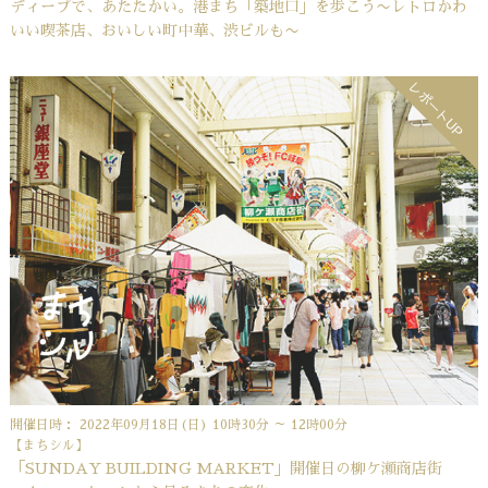
ディープで、あたたかい。港まち「築地口」を歩こう〜レトロかわ
いい喫茶店、おいしい町中華、渋ビルも〜
レポートUP
開催日時： 2022年09月18日(日) 10時30分 ～ 12時00分
【まちシル】
「SUNDAY BUILDING MARKET」開催日の柳ケ瀬商店街