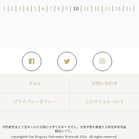
1
│
2
│
3
│
4
│
5
│
6
│
7
│
8
│
9
│
10
│
11
│
12
│
13
│
14
│
15
│
1
FAQ
お問い合わせ
プライバシーポリシー
このサイトについて
学校教育法上で定められた正規の大学ではありません。生涯学習を推進する特定非営利活
動法人です。
copyright© Dai Nagoya University Network 2026. All rights reserved.