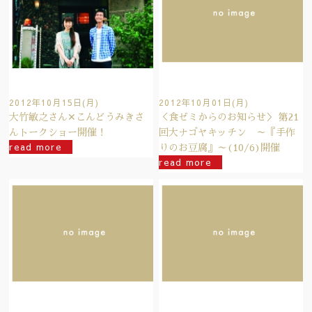
2012年10月15日(月)
2012年10月01日(月)
大竹敏之さん✕こんどうみきさ
＜食ゼミからのお知らせ＞ 第21
んトークショー開催！
回大ナゴヤキッチン ～『手作
read more
りのお豆腐』～(10/6)開催
read more