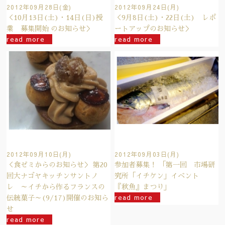
2012年09月28日(金)
2012年09月24日(月)
＜10月13日(土)・14日(日)授
＜9月8日(土)・22日(土) レポ
業 募集開始 のお知らせ＞
ートアップのお知らせ＞
read more
read more
2012年09月10日(月)
2012年09月03日(月)
＜食ゼミからのお知らせ＞ 第20
参加者募集！ 「第一回 市場研
回大ナゴヤキッチンサントノ
究所「イチケン」イベント
レ ～イチから作るフランスの
『秋魚』まつり」
read more
伝統菓子～(9/17)開催のお知ら
せ
read more