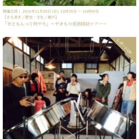
開催日時： 2016年11月20日(日) 12時30分 ～ 16時00分
【まち歩き／歴史・文化／瀬戸】
「せともんって何やろ」～やきもの産地探訪ツアー～
レポートUP