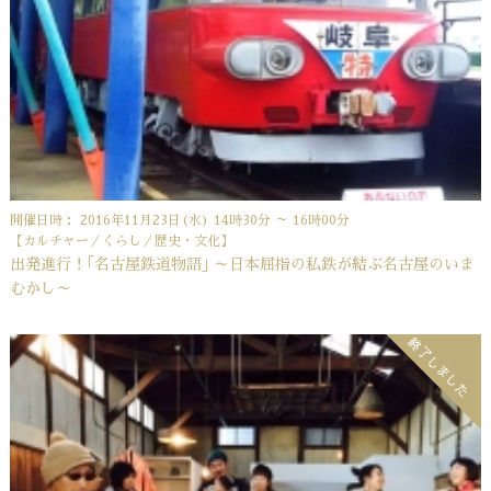
開催日時： 2016年11月23日(水) 14時30分 ～ 16時00分
【カルチャー／くらし／歴史・文化】
出発進行！｢名古屋鉄道物語｣ ～日本屈指の私鉄が結ぶ名古屋のいま
むかし～
終了しました