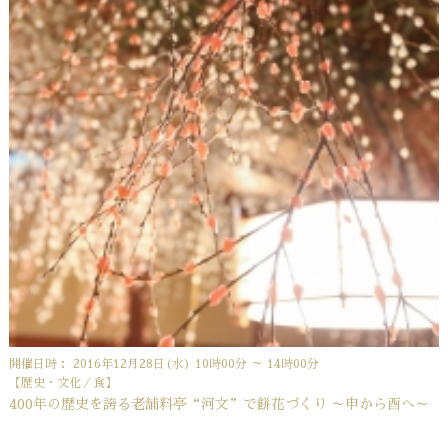
開催日時： 2016年12月28日(水) 10時00分 ～ 14時00分
【歴史・文化／食】
400年の歴史を誇る老舗料亭“河文”で餅花づくり ～申から酉へ～